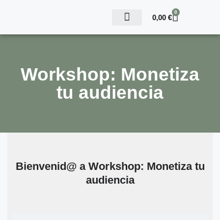
0
0,00
€
WORKSHOP MONETIZA TU AUDIENCIA
Workshop: Monetiza
tu audiencia
Bienvenid@ a Workshop: Monetiza tu
audiencia