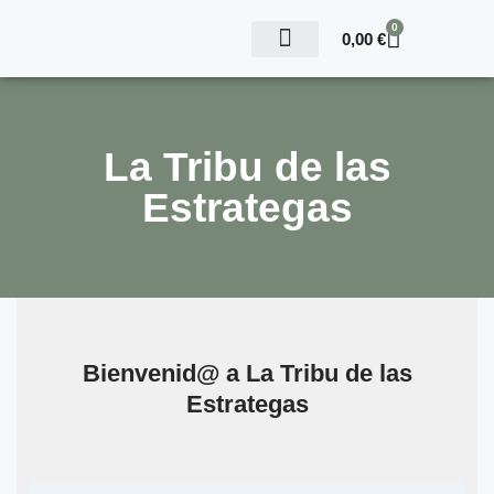
0
0,00
€
WORKSHOP MONETIZA TU AUDIENCIA
La Tribu de las
Estrategas
Bienvenid@ a La Tribu de las
Estrategas