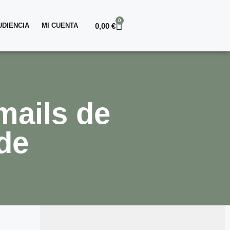
0
0,00
€
DIENCIA
MI CUENTA
mails de
nde