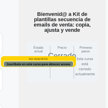
Bienvenid@ a Kit de
plantillas secuencia de
emails de venta: copia,
ajusta y vende
Estado
Precio
Primeros
actual
pasos
Cerrado
Este curso
NO INSCRITO
está
Inscríbete en este curso para obtener acceso
cerrado
actualmente